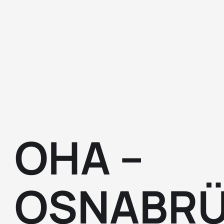
OHA –
OSNABR